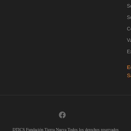
S
S
Co
V
E
E
S
DTICS Fundación Tierra Nueva Todos los derechos reservados