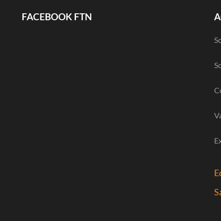
FACEBOOK FTN
A
So
So
Co
V
E
E
S