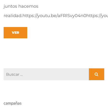
juntos hacemos
realidad.https://youtu.be/aFRlSvy04n0https://y
VER
Buscar:
CATEGORÍAS
campañas