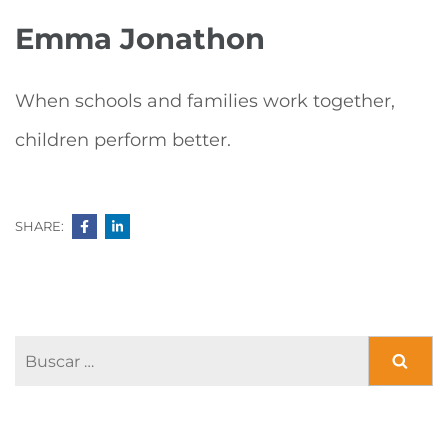
Emma Jonathon
When schools and families work together,
children perform better.
SHARE:
Navegación
de
Buscar:
entradas
CATEGORÍAS