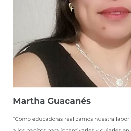
Martha Guacanés
“Como educadoras realizamos nuestra labor
a los papitos para incentivarles y guiarles en 