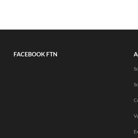
FACEBOOK FTN
A
So
So
Co
V
E